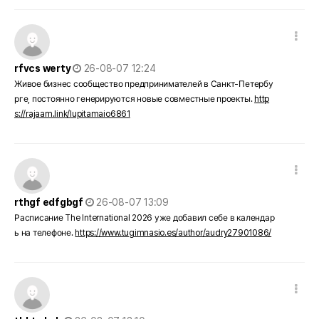
댓글 옵션
작성일
rfvcs werty
26-08-07 12:24
Живое бизнес сообщество предпринимателей в Санкт-Петербу
рге, постоянно генерируются новые совместные проекты.
http
s://rajaam.link/lupitamaio6861
댓글 옵션
작성일
rthgf edfgbgf
26-08-07 13:09
Расписание The International 2026 уже добавил себе в календар
ь на телефоне.
https://www.tugimnasio.es/author/audry27901086/
댓글 옵션
작성일