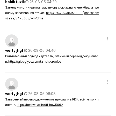
bobik tuzik
26-08-05 04:29
Замена уплотнителя на пластиковых окнах на кухне убрала про
блему запотевания стекол.
http://120.202.38.15:3000/johnsonzm
s2999/8470368/wiki/okna
댓글 옵션
작성일
werty jhgf
26-08-05 04:40
Внимательный подход к деталям, отличный перевод документо
в.
https://git.dglyoo.com/tanishacrowley
댓글 옵션
작성일
werty jhgf
26-08-05 06:08
Заверенный перевод документов прислали в PDF, всё четко и п
онятно.
https://heatwave.link/tishaw5662