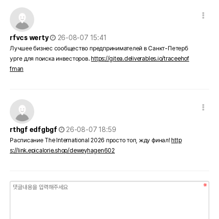
댓글 옵션
작성일
rfvcs werty
26-08-07 15:41
Лучшее бизнес сообщество предпринимателей в Санкт-Петерб
урге для поиска инвесторов.
https://gitea.deliverables.io/traceehof
fman
댓글 옵션
작성일
rthgf edfgbgf
26-08-07 18:59
Расписание The International 2026 просто топ, жду финал!
http
s://link.epicalorie.shop/deweyhagen602
내용