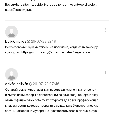
Betrouwbare site met duidelijke regels rondom verantwoord spelen.
https://lisaschrijft.nl/
댓글 옵션
작성일
bobik murov
26-07-22 22:19
Ремонт своими руками теперь не проблема, когда есть такое ру
ководство.
https://xnxoxo.com/@ignacioarmstea?page=about
댓글 옵션
작성일
edvfe edfvfe
26-07-23 07:46
Оставайтесь в курсе главных правовых и жизненных тенденци
й, читая наши обзоры о легализации документов, карьере и акту
альных финансовых событиях. Откройте для себя профессионал
ьные хитрости, которые позволят вам щелкать бюрократические
задачи как орешки и уверенно чувствовать себя в любых ситуа