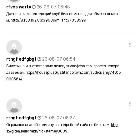
작성일
rfvcs werty
26-08-07 06:48
Давно искал подходящий клуб бизнесменов для обмена опыто
м.
http://8.138.192.83:39639/milant37358599
댓글 옵션
작성일
rthgf edfgbgf
26-08-07 06:54
Билеты на инт стоят своих денег, атмосфера там просто непере
даваемая.
https://houseplusplus.titancorpvn.com/author/amy74y05
068564/
댓글 옵션
작성일
rthgf edfgbgf
26-08-07 08:27
Огромное спасибо админу за подробный гайд по билетам.
http
s://gitea.hello.faith/nickstamey3639