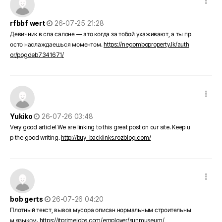
작성일
rfbbf wert
26-07-25 21:28
Девичник в спа салоне — это когда за тобой ухаживают, а ты пр
осто наслаждаешься моментом.
https://negomboproperty.lk/auth
or/pogdeb7341671/
댓글 옵션
작성일
Yukiko
26-07-26 03:48
Very good article! We are linking to this great post on our site. Keep u
p the good writing.
http://buy-backlinks.rozblog.com/
댓글 옵션
작성일
bob gerts
26-07-26 04:20
Плотный текст, вывоз мусора описан нормальным строительны
м языком.
https://itprimejobs.com/employer/sunmuseum/