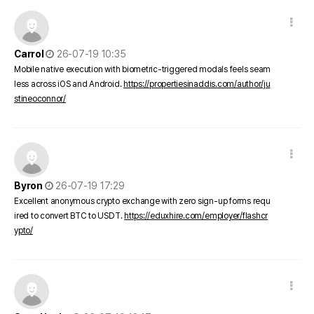
댓글 옵션
작성일
Carrol
26-07-19 10:35
Mobile native execution with biometric-triggered modals feels seam
less across iOS and Android.
https://propertiesinaddis.com/author/ju
stineoconnor/
댓글 옵션
작성일
Byron
26-07-19 17:29
Excellent anonymous crypto exchange with zero sign-up forms requ
ired to convert BTC to USDT.
https://eduxhire.com/employer/flashcr
ypto/
댓글 옵션
작성일