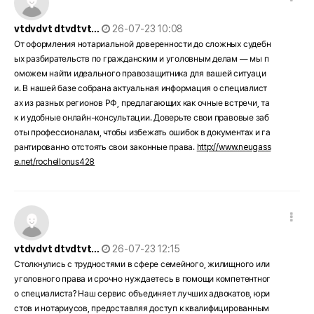
작성일
vtdvdvt dtvdtvt…
26-07-23 10:08
От оформления нотариальной доверенности до сложных судебн
ых разбирательств по гражданским и уголовным делам — мы п
оможем найти идеального правозащитника для вашей ситуаци
и. В нашей базе собрана актуальная информация о специалист
ах из разных регионов РФ, предлагающих как очные встречи, та
к и удобные онлайн-консультации. Доверьте свои правовые заб
оты профессионалам, чтобы избежать ошибок в документах и га
рантированно отстоять свои законные права.
http://www.neugass
e.net/rochellonus428
댓글 옵션
작성일
vtdvdvt dtvdtvt…
26-07-23 12:15
Столкнулись с трудностями в сфере семейного, жилищного или
уголовного права и срочно нуждаетесь в помощи компетентног
о специалиста? Наш сервис объединяет лучших адвокатов, юри
стов и нотариусов, предоставляя доступ к квалифицированным