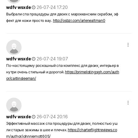
작성일
wdfv wsxde
26-07-24 17:20
Выбрали спа процедуры для двоих с марокканским скрабом, эф
фект для кожи просто вау.
http://osbzr.com/arlenealtman0
댓글 옵션
작성일
wdfv wsxde
26-07-24 19:07
По-настоящему роскошный спа комплекс для двоих, интерьер в
нутри очень стильный и дорогой.
https://primelistingsgh.com/auth
or/caitlinsleeman/
댓글 옵션
작성일
wdfv wsxde
26-07-24 20:16
Эффективный массаж спа процедуры для двоих, полностью уш
ли старые зажимы в шее и плечах.
https://charterflightreviews.co
m/author/johnniemott605/