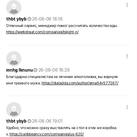
댓글 옵션
작성일
thbt ybyb
26-08-06 18:18
Отличный сервис, менеджер помог рассчитать количество еды.
https://werkstraat.com/companies/bilight-n/
댓글 옵션
작성일
mnhg lknunu
26-08-06 18:29
Благодарна специалистам за лечение алкоголизма, вы вернули
мне трезвого мужа.
https://dialadda.com/author/erna64y577267/
댓글 옵션
작성일
thbt ybyb
26-08-06 19:01
Удобно, что можно сразу выставлять на стол в этих же коробка
х.
https://caribbeancv.com/companies/us-620/