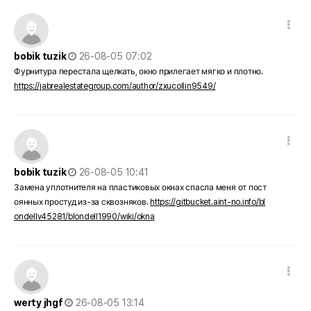
댓글 옵션
작성일
bobik tuzik
26-08-05 07:02
Фурнитура перестала щелкать, окно прилегает мягко и плотно.
https://jabrealestategroup.com/author/zxucollin9549/
댓글 옵션
작성일
bobik tuzik
26-08-05 10:41
Замена уплотнителя на пластиковых окнах спасла меня от пост
оянных простуд из-за сквозняков.
https://gitbucket.aint-no.info/bl
ondellv45281/blondell1990/wiki/okna
댓글 옵션
작성일
werty jhgf
26-08-05 13:14