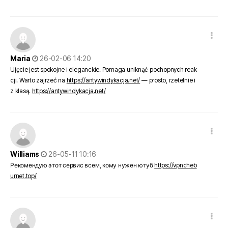
댓글 옵션
작성일
Maria
26-02-06 14:20
Ujęcie jest spokojne i eleganckie. Pomaga uniknąć pochopnych reak
cji. Warto zajrzeć na
https://antywindykacja.net/
— prosto, rzetelnie i
z klasą.
https://antywindykacja.net/
댓글 옵션
작성일
Williams
26-05-11 10:16
Рекомендую этот сервис всем, кому нужен ютуб
https://vpncheb
urnet.top/
댓글 옵션