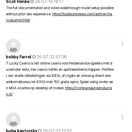
Scot Henke
26-07-19 18:17
The full documentation and video walkthrough made setup possible
without prior dev experience.
https://budbizreviews.com/author/cha
ncezahn0098/
댓글 옵션
작성일
bobby Farrel
26-07-22 07:36
7 Lucky Casino is hét online casino voor Nederlandse spelers met d
uizenden slots, live casino-tafels en sportweddenschappen. Profitee
r van snelle uitbetalingen via iDEAL of crypto en ontvang direct een
welkomstbonus tot €300 met 150 gratis spins. Speel veilig onder ee
n MGA-licentie op desktop of mobiel.
https://compareautoproducte
n.nl/
댓글 옵션
작성일
buba kastorsky
26-07-22 12:52