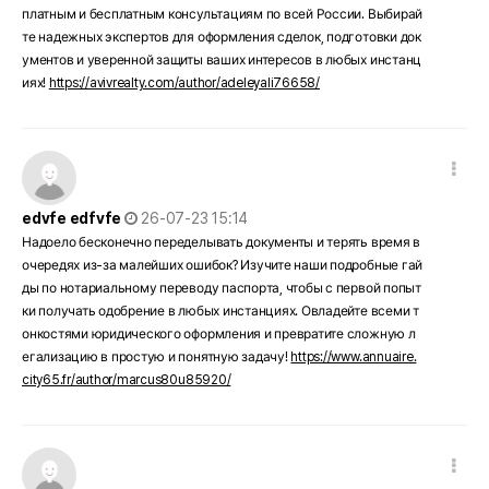
платным и бесплатным консультациям по всей России. Выбирай
те надежных экспертов для оформления сделок, подготовки док
ументов и уверенной защиты ваших интересов в любых инстанц
иях!
https://avivrealty.com/author/adeleyali76658/
댓글 옵션
작성일
edvfe edfvfe
26-07-23 15:14
Надоело бесконечно переделывать документы и терять время в
очередях из-за малейших ошибок? Изучите наши подробные гай
ды по нотариальному переводу паспорта, чтобы с первой попыт
ки получать одобрение в любых инстанциях. Овладейте всеми т
онкостями юридического оформления и превратите сложную л
егализацию в простую и понятную задачу!
https://www.annuaire.
city65.fr/author/marcus80u85920/
댓글 옵션