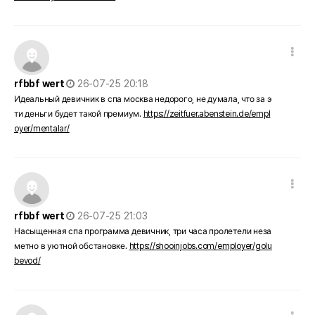
댓글 옵션
작성일
rfbbf wert
26-07-25 20:18
Идеальный девичник в спа москва недорого, не думала, что за э
ти деньги будет такой премиум.
https://zeitfuer.abenstein.de/empl
oyer/mentalar/
댓글 옵션
작성일
rfbbf wert
26-07-25 21:03
Насыщенная спа программа девичник, три часа пролетели неза
метно в уютной обстановке.
https://shooinjobs.com/employer/golu
bevod/
댓글 옵션