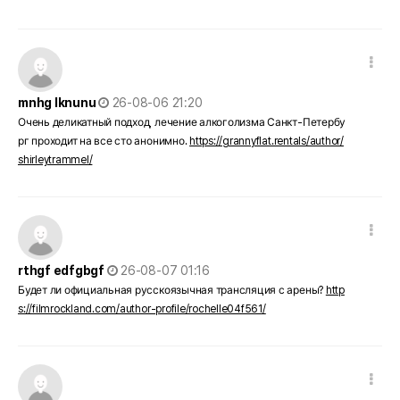
댓글 옵션
작성일
mnhg lknunu
26-08-06 21:20
Очень деликатный подход, лечение алкоголизма Санкт-Петербу
рг проходит на все сто анонимно.
https://grannyflat.rentals/author/
shirleytrammel/
댓글 옵션
작성일
rthgf edfgbgf
26-08-07 01:16
Будет ли официальная русскоязычная трансляция с арены?
http
s://filmrockland.com/author-profile/rochelle04f561/
댓글 옵션