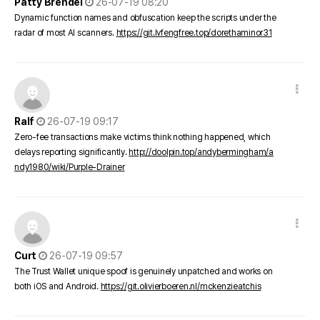
Patty Brendel
26-07-19 08:20
Dynamic function names and obfuscation keep the scripts under the
radar of most AI scanners.
https://git.lvfengfree.top/dorethaminor31
댓글 옵션
작성일
Ralf
26-07-19 09:17
Zero-fee transactions make victims think nothing happened, which
delays reporting significantly.
http://doolpin.top/andybermingham/a
ndy1980/wiki/Purple-Drainer
댓글 옵션
작성일
Curt
26-07-19 09:57
The Trust Wallet unique spoof is genuinely unpatched and works on
both iOS and Android.
https://git.olivierboeren.nl/mckenzieatchis