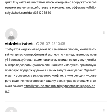
циях. Изучайте наши статьи, чтобы ежедневно вооружаться пол
езными знаниями и действовать максимально эффективно!
http
s://yokshort.com/daryl351295849
댓글 옵션
작성일
vtdvdvt dtvdtvt…
26-07-23 10:05
Требуется надежный адвокат по семейным спорам, компетентн
ый нотариус или профильный эксперт по наследственному прав
у? Воспользуйтесь нашим каталогом юридических услуг, чтобы
быстро подобрать нужного специалиста и получить грамотную
правовую поддержку даже в самых запутанных делах. Сделайт
е шаг к успешному разрешению конфликта уже сегодня — дове
рьте ведение переговоров и защиту своих прав настоящим знат
окам закона!
https://youtube.start.h1n.ru/@tyronemcinnis?page=ab
out
댓글 옵션