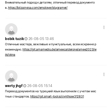
Внимательный подход к деталям, отличный перевод документо
в.
https://bilzainvisa.com/employer/stagramer/
댓글 옵션
작성일
bobik tuzik
26-08-05 13:46
Отличные мастера, вежливые и пунктуальные, всем искренне р
екомендую.
https://git.amamedis.de/ameecalderone/amee2023/w
iki/okna
댓글 옵션
작성일
werty jhgf
26-08-05 15:14
Перевод документов на турецкий язык выполнили с учетом мес
тных стандартов.
https://git.smart-tool.jp/cynthiaw312831