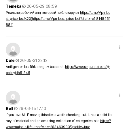
작성일
Temeka
26-05-29 08:59
Реально рабочий впн, который не блокируют
https://t.me/Vpn_be
st_price_bot%20(https://t.me/Vpn_best_price_bot?start=ref_8148451
884)
댓글 옵션
작성일
Dale
26-05-31 22:12
Äntligen en bra förklaring av baccarat.
https://www.singuratate.ro/@
baileyjdh51345
댓글 옵션
작성일
Bell
26-06-15 17:13
If you love MILF movie, this site is worth checking out. It has a solid lib
rary of material and an amazing collection of categories. site
https://
www.malpala.lk/author/elden813463933/?profile=true