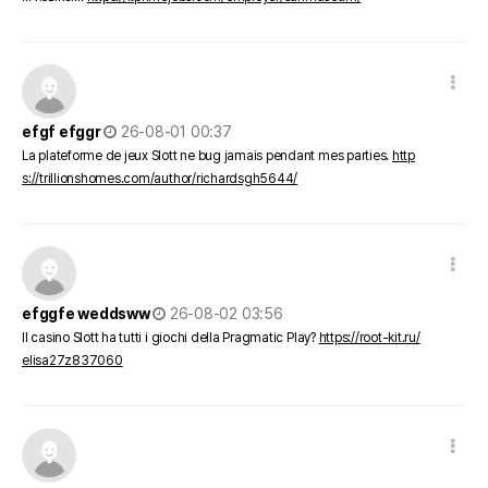
댓글 옵션
작성일
efgf efggr
26-08-01 00:37
La plateforme de jeux Slott ne bug jamais pendant mes parties.
http
s://trillionshomes.com/author/richardsgh5644/
댓글 옵션
작성일
efggfe weddsww
26-08-02 03:56
Il casino Slott ha tutti i giochi della Pragmatic Play?
https://root-kit.ru/
elisa27z837060
댓글 옵션
작성일