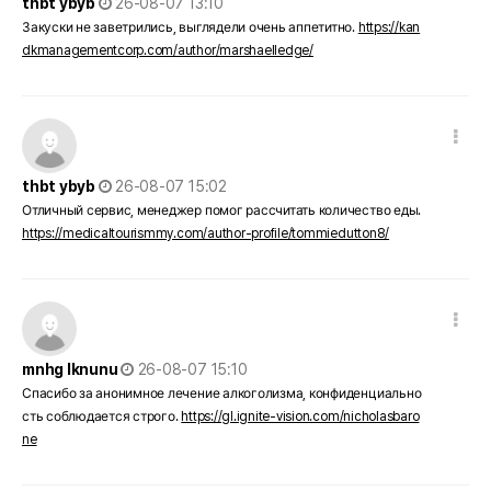
thbt ybyb
26-08-07 13:10
Закуски не заветрились, выглядели очень аппетитно.
https://kan
dkmanagementcorp.com/author/marshaelledge/
댓글 옵션
작성일
thbt ybyb
26-08-07 15:02
Отличный сервис, менеджер помог рассчитать количество еды.
https://medicaltourismmy.com/author-profile/tommiedutton8/
댓글 옵션
작성일
mnhg lknunu
26-08-07 15:10
Спасибо за анонимное лечение алкоголизма, конфиденциально
сть соблюдается строго.
https://gl.ignite-vision.com/nicholasbaro
ne