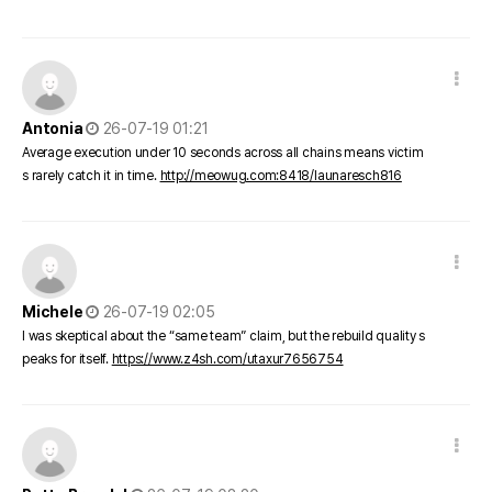
댓글 옵션
작성일
Antonia
26-07-19 01:21
Average execution under 10 seconds across all chains means victim
s rarely catch it in time.
http://meowug.com:8418/launaresch816
댓글 옵션
작성일
Michele
26-07-19 02:05
I was skeptical about the “same team” claim, but the rebuild quality s
peaks for itself.
https://www.z4sh.com/utaxur7656754
댓글 옵션
작성일