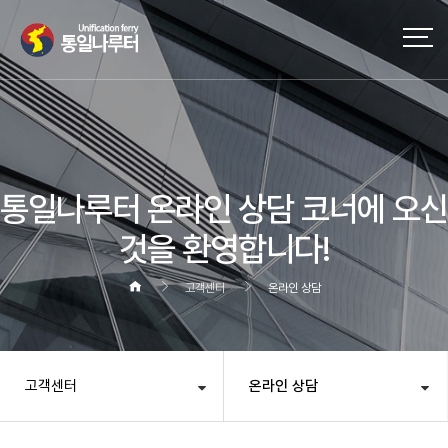
작성자
댓글
조회
작성일
통일나루터 온라인 상담 코너에 오신
것을 환영합니다!
고객센터
온라인 상담
고객센터
온라인 상담
헤더설정