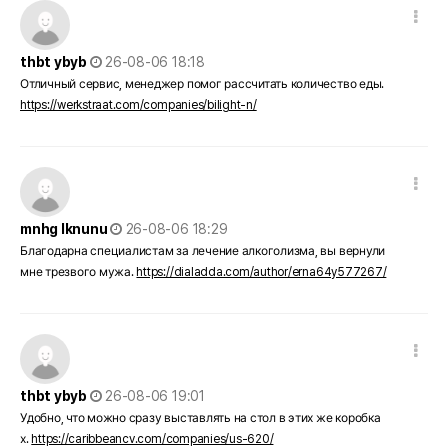
댓글 옵션
작성일
thbt ybyb
26-08-06 18:18
Отличный сервис, менеджер помог рассчитать количество еды.
https://werkstraat.com/companies/bilight-n/
댓글 옵션
작성일
mnhg lknunu
26-08-06 18:29
Благодарна специалистам за лечение алкоголизма, вы вернули
мне трезвого мужа.
https://dialadda.com/author/erna64y577267/
댓글 옵션
작성일
thbt ybyb
26-08-06 19:01
Удобно, что можно сразу выставлять на стол в этих же коробка
х.
https://caribbeancv.com/companies/us-620/