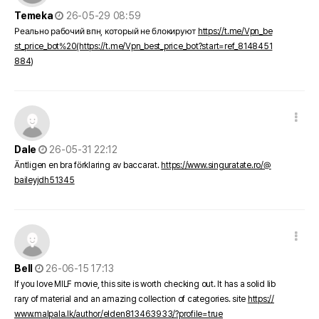
작성일
Temeka
26-05-29 08:59
Реально рабочий впн, который не блокируют
https://t.me/Vpn_be
st_price_bot%20(https://t.me/Vpn_best_price_bot?start=ref_8148451
884)
댓글 옵션
작성일
Dale
26-05-31 22:12
Äntligen en bra förklaring av baccarat.
https://www.singuratate.ro/@
baileyjdh51345
댓글 옵션
작성일
Bell
26-06-15 17:13
If you love MILF movie, this site is worth checking out. It has a solid lib
rary of material and an amazing collection of categories. site
https://
www.malpala.lk/author/elden813463933/?profile=true