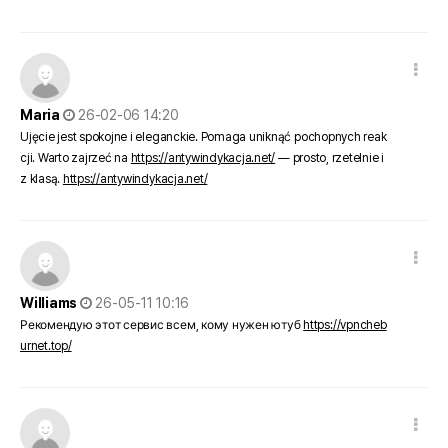
댓글 옵션
작성일
Maria
26-02-06 14:20
Ujęcie jest spokojne i eleganckie. Pomaga uniknąć pochopnych reak
cji. Warto zajrzeć na
https://antywindykacja.net/
— prosto, rzetelnie i
z klasą.
https://antywindykacja.net/
댓글 옵션
작성일
Williams
26-05-11 10:16
Рекомендую этот сервис всем, кому нужен ютуб
https://vpncheb
urnet.top/
댓글 옵션