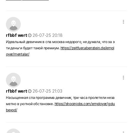
댓글 옵션
작성일
rfbbf wert
26-07-25 20:18
Идеальный девичник в спа москва недорого, не думала, что за э
ти деньги будет такой премиум.
https://zeitfuer.abenstein.de/empl
oyer/mentalar/
댓글 옵션
작성일
rfbbf wert
26-07-25 21:03
Насыщенная спа программа девичник, три часа пролетели неза
метно в уютной обстановке.
https://shooinjobs.com/employer/golu
bevod/
댓글 옵션