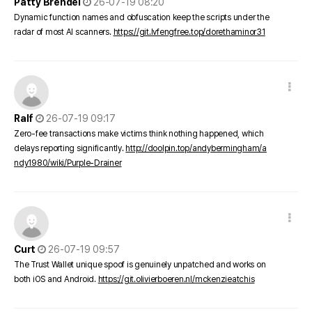
Patty Brendel
26-07-19 08:20
Dynamic function names and obfuscation keep the scripts under the
radar of most AI scanners.
https://git.lvfengfree.top/dorethaminor31
댓글 옵션
작성일
Ralf
26-07-19 09:17
Zero-fee transactions make victims think nothing happened, which
delays reporting significantly.
http://doolpin.top/andybermingham/a
ndy1980/wiki/Purple-Drainer
댓글 옵션
작성일
Curt
26-07-19 09:57
The Trust Wallet unique spoof is genuinely unpatched and works on
both iOS and Android.
https://git.olivierboeren.nl/mckenzieatchis