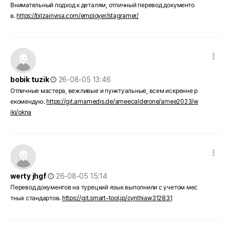
Внимательный подход к деталям, отличный перевод документо
в.
https://bilzainvisa.com/employer/stagramer/
댓글 옵션
작성일
bobik tuzik
26-08-05 13:46
Отличные мастера, вежливые и пунктуальные, всем искренне р
екомендую.
https://git.amamedis.de/ameecalderone/amee2023/w
iki/okna
댓글 옵션
작성일
werty jhgf
26-08-05 15:14
Перевод документов на турецкий язык выполнили с учетом мес
тных стандартов.
https://git.smart-tool.jp/cynthiaw312831