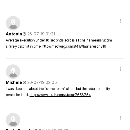
댓글 옵션
작성일
Antonia
26-07-19 01:21
Average execution under 10 seconds across all chains means victim
s rarely catch it in time.
http://meowug.com:8418/launaresch816
댓글 옵션
작성일
Michele
26-07-19 02:05
I was skeptical about the “same team” claim, but the rebuild quality s
peaks for itself.
https://www.z4sh.com/utaxur7656754
댓글 옵션
작성일