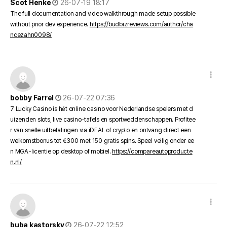
Scot Henke
26-07-19 18:17
The full documentation and video walkthrough made setup possible
without prior dev experience.
https://budbizreviews.com/author/cha
ncezahn0098/
댓글 옵션
작성일
bobby Farrel
26-07-22 07:36
7 Lucky Casino is hét online casino voor Nederlandse spelers met d
uizenden slots, live casino-tafels en sportweddenschappen. Profitee
r van snelle uitbetalingen via iDEAL of crypto en ontvang direct een
welkomstbonus tot €300 met 150 gratis spins. Speel veilig onder ee
n MGA-licentie op desktop of mobiel.
https://compareautoproducte
n.nl/
댓글 옵션
작성일
buba kastorsky
26-07-22 12:52