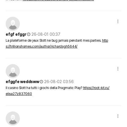
댓글 옵션
작성일
efgf efggr
26-08-01 00:37
La plateforme de jeux Slott ne bug jamais pendant mes parties.
http
s://trillionshomes.com/author/richardsgh5644/
댓글 옵션
작성일
efggfe weddsww
26-08-02 03:56
Il casino Slott ha tutti i giochi della Pragmatic Play?
https://root-kit.ru/
elisa27z837060
댓글 옵션
작성일