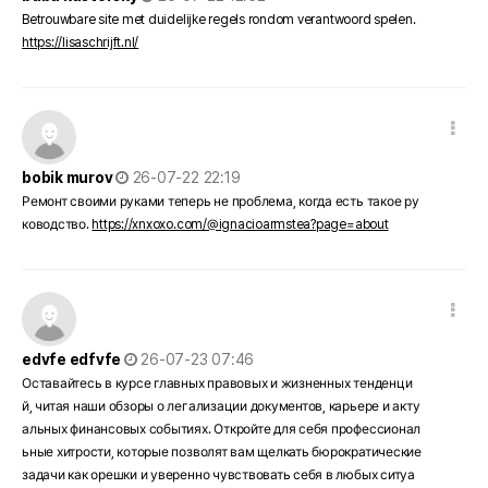
Betrouwbare site met duidelijke regels rondom verantwoord spelen.
https://lisaschrijft.nl/
댓글 옵션
작성일
bobik murov
26-07-22 22:19
Ремонт своими руками теперь не проблема, когда есть такое ру
ководство.
https://xnxoxo.com/@ignacioarmstea?page=about
댓글 옵션
작성일
edvfe edfvfe
26-07-23 07:46
Оставайтесь в курсе главных правовых и жизненных тенденци
й, читая наши обзоры о легализации документов, карьере и акту
альных финансовых событиях. Откройте для себя профессионал
ьные хитрости, которые позволят вам щелкать бюрократические
задачи как орешки и уверенно чувствовать себя в любых ситуа