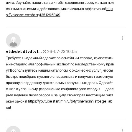
циях. Изучайте наши статьи, чтобы ежедневно вооружаться пол
езными знаниями и действовать максимально эффективно!
http
s://yokshort.com/daryl351295849
댓글 옵션
작성일
vtdvdvt dtvdtvt…
26-07-23 10:05
Требуется надежный адвокат по семейным спорам, компетентн
ый нотариус или профильный эксперт по наследственному прав
у? Воспользуйтесь нашим каталогом юридических услуг, чтобы
быстро подобрать нужного специалиста и получить грамотную
правовую поддержку даже в самых запутанных делах. Сделайт
е шаг к успешному разрешению конфликта уже сегодня — дове
рьте ведение переговоров и защиту своих прав настоящим знат
окам закона!
https://youtube.start.h1n.ru/@tyronemcinnis?page=ab
out
댓글 옵션