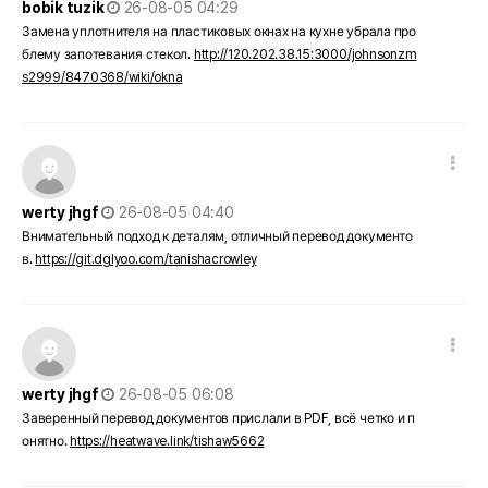
bobik tuzik
26-08-05 04:29
Замена уплотнителя на пластиковых окнах на кухне убрала про
блему запотевания стекол.
http://120.202.38.15:3000/johnsonzm
s2999/8470368/wiki/okna
댓글 옵션
작성일
werty jhgf
26-08-05 04:40
Внимательный подход к деталям, отличный перевод документо
в.
https://git.dglyoo.com/tanishacrowley
댓글 옵션
작성일
werty jhgf
26-08-05 06:08
Заверенный перевод документов прислали в PDF, всё четко и п
онятно.
https://heatwave.link/tishaw5662