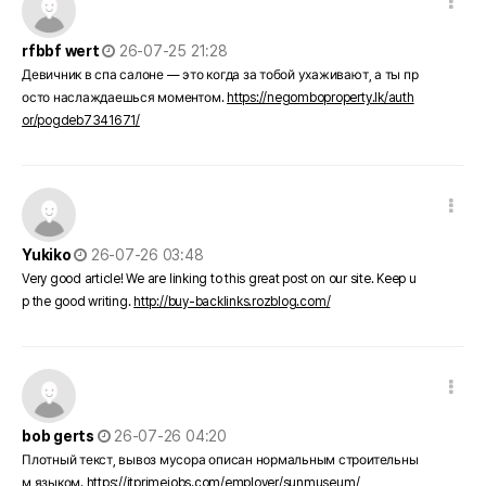
작성일
rfbbf wert
26-07-25 21:28
Девичник в спа салоне — это когда за тобой ухаживают, а ты пр
осто наслаждаешься моментом.
https://negomboproperty.lk/auth
or/pogdeb7341671/
댓글 옵션
작성일
Yukiko
26-07-26 03:48
Very good article! We are linking to this great post on our site. Keep u
p the good writing.
http://buy-backlinks.rozblog.com/
댓글 옵션
작성일
bob gerts
26-07-26 04:20
Плотный текст, вывоз мусора описан нормальным строительны
м языком.
https://itprimejobs.com/employer/sunmuseum/