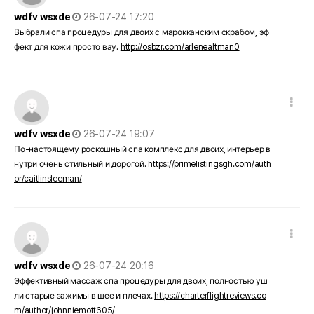
작성일
wdfv wsxde
26-07-24 17:20
Выбрали спа процедуры для двоих с марокканским скрабом, эф
фект для кожи просто вау.
http://osbzr.com/arlenealtman0
댓글 옵션
작성일
wdfv wsxde
26-07-24 19:07
По-настоящему роскошный спа комплекс для двоих, интерьер в
нутри очень стильный и дорогой.
https://primelistingsgh.com/auth
or/caitlinsleeman/
댓글 옵션
작성일
wdfv wsxde
26-07-24 20:16
Эффективный массаж спа процедуры для двоих, полностью уш
ли старые зажимы в шее и плечах.
https://charterflightreviews.co
m/author/johnniemott605/