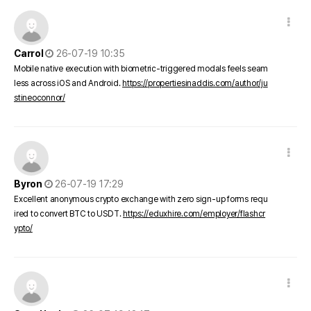
댓글 옵션
작성일
Carrol
26-07-19 10:35
Mobile native execution with biometric-triggered modals feels seam
less across iOS and Android.
https://propertiesinaddis.com/author/ju
stineoconnor/
댓글 옵션
작성일
Byron
26-07-19 17:29
Excellent anonymous crypto exchange with zero sign-up forms requ
ired to convert BTC to USDT.
https://eduxhire.com/employer/flashcr
ypto/
댓글 옵션
작성일