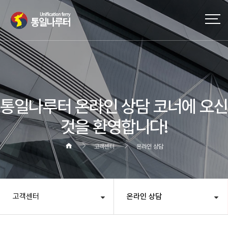
작성자
댓글
조회
작성일
통일나루터 온라인 상담 코너에 오신
것을 환영합니다!
고객센터
온라인 상담
고객센터
온라인 상담
헤더설정