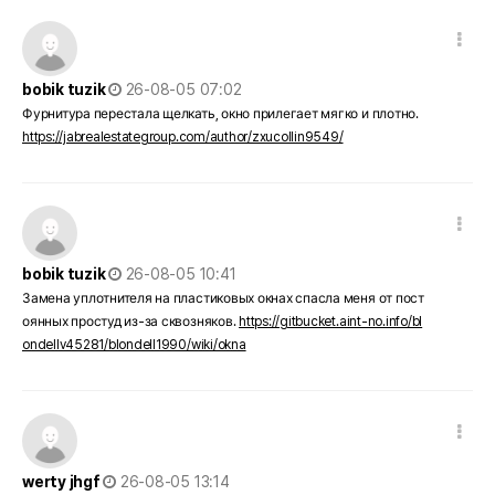
댓글 옵션
작성일
bobik tuzik
26-08-05 07:02
Фурнитура перестала щелкать, окно прилегает мягко и плотно.
https://jabrealestategroup.com/author/zxucollin9549/
댓글 옵션
작성일
bobik tuzik
26-08-05 10:41
Замена уплотнителя на пластиковых окнах спасла меня от пост
оянных простуд из-за сквозняков.
https://gitbucket.aint-no.info/bl
ondellv45281/blondell1990/wiki/okna
댓글 옵션
작성일
werty jhgf
26-08-05 13:14