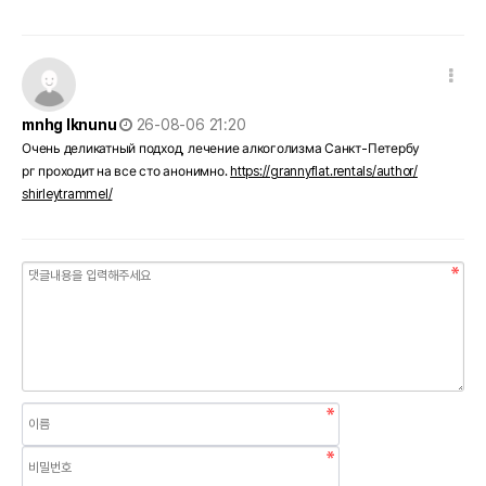
댓글 옵션
작성일
mnhg lknunu
26-08-06 21:20
Очень деликатный подход, лечение алкоголизма Санкт-Петербу
рг проходит на все сто анонимно.
https://grannyflat.rentals/author/
shirleytrammel/
내용