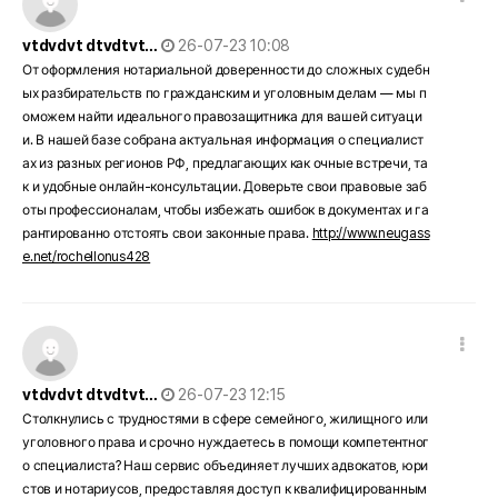
작성일
vtdvdvt dtvdtvt…
26-07-23 10:08
От оформления нотариальной доверенности до сложных судебн
ых разбирательств по гражданским и уголовным делам — мы п
оможем найти идеального правозащитника для вашей ситуаци
и. В нашей базе собрана актуальная информация о специалист
ах из разных регионов РФ, предлагающих как очные встречи, та
к и удобные онлайн-консультации. Доверьте свои правовые заб
оты профессионалам, чтобы избежать ошибок в документах и га
рантированно отстоять свои законные права.
http://www.neugass
e.net/rochellonus428
댓글 옵션
작성일
vtdvdvt dtvdtvt…
26-07-23 12:15
Столкнулись с трудностями в сфере семейного, жилищного или
уголовного права и срочно нуждаетесь в помощи компетентног
о специалиста? Наш сервис объединяет лучших адвокатов, юри
стов и нотариусов, предоставляя доступ к квалифицированным