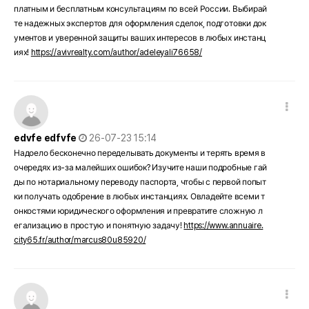
платным и бесплатным консультациям по всей России. Выбирай
те надежных экспертов для оформления сделок, подготовки док
ументов и уверенной защиты ваших интересов в любых инстанц
иях!
https://avivrealty.com/author/adeleyali76658/
댓글 옵션
작성일
edvfe edfvfe
26-07-23 15:14
Надоело бесконечно переделывать документы и терять время в
очередях из-за малейших ошибок? Изучите наши подробные гай
ды по нотариальному переводу паспорта, чтобы с первой попыт
ки получать одобрение в любых инстанциях. Овладейте всеми т
онкостями юридического оформления и превратите сложную л
егализацию в простую и понятную задачу!
https://www.annuaire.
city65.fr/author/marcus80u85920/
댓글 옵션