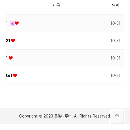
제목
날짜
1
10-31
21
10-31
1
10-31
tet
10-31
arrow_upward
Copyright © 2023 통일나루터. All Rights Reserved.