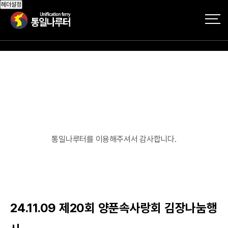
작성자
댓글
조회
작성일
헤더설정
통일나루터를 이용해주셔서 감사합니다.
24.11.09 제20회 양푼속사랑회 김장나눔행