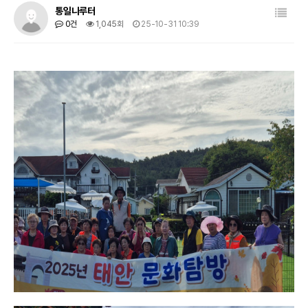
목록
통일나루터
0건
1,045회
25-10-31 10:39