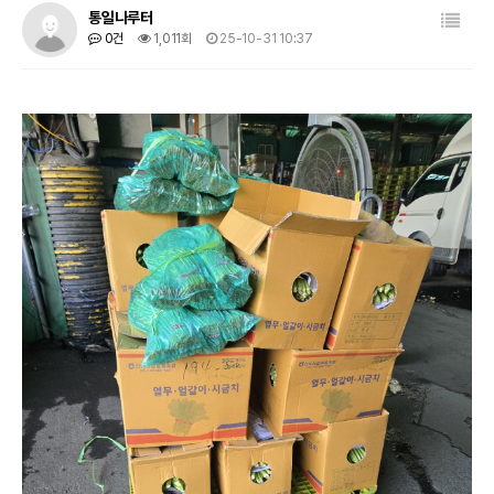
목록
통일나루터
0건
1,011회
25-10-31 10:37