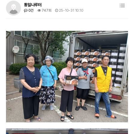
목록
통일나루터
0건
747회
25-10-31 10:10