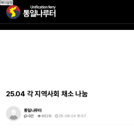
작성자
댓글
조회
작성일
헤더설정
25.04 각 지역사회 채소 나눔
통일나루터
0건
862회
25-08-04 16:07