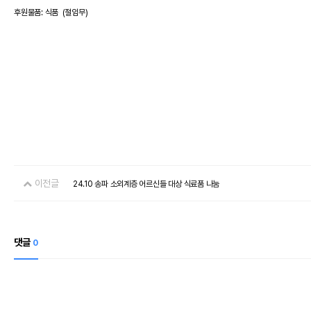
후원물품: 식품 (절임무)
이전글
24.10 송파 소외계층 어르신들 대상 식료품 나눔
댓글
0