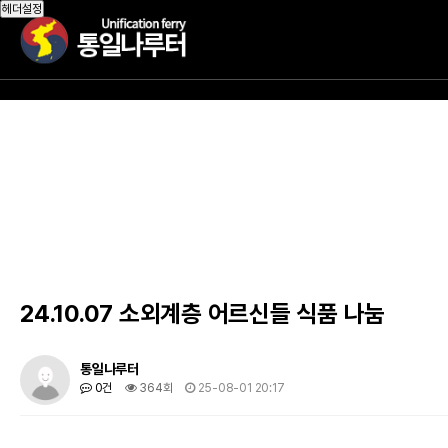
작성자
댓글
조회
작성일
헤더설정
24.10.07 소외계층 어르신들 식품 나눔
통일나루터
0건
364회
25-08-01 20:17