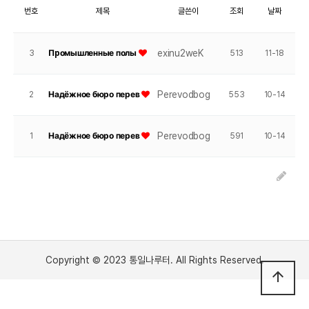
번호
제목
글쓴이
조회
날짜
exinu2weK
3
Пpомышленные полы
513
11-18
Perevodbog
2
Надёжное бюро перев
553
10-14
Perevodbog
1
Надёжное бюро перев
591
10-14
글쓰기
Copyright © 2023 통일나루터. All Rights Reserved.
arrow_upward